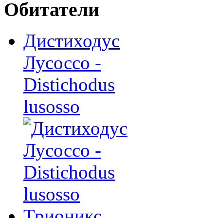
Обитатели
Дистиходус
Лусоссо -
Distichodus
lusosso
Трионикс