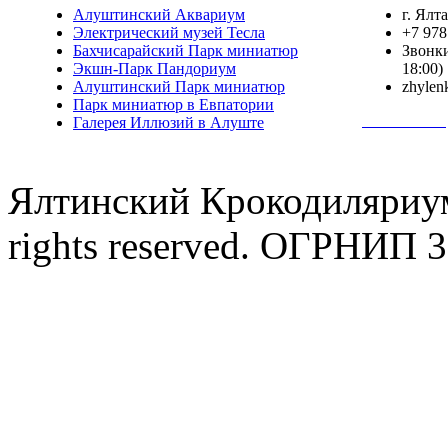
Алуштинский Аквариум
г. Ялт
Электрический музей Тесла
+7 978
Бахчисарайский Парк миниатюр
Звонки
Экшн-Парк Пандориум
18:00)
Алуштинский Парк миниатюр
zhylen
Парк миниатюр в Евпатории
Полная инф
Галерея Иллюзий в Алуште
Ялтинский Крокодиляриум
rights reserved. ОГРНИП