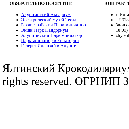
ОБЯЗАТЕЛЬНО ПОСЕТИТЕ:
КОНТАКТ
Алуштинский Аквариум
г. Ялт
Электрический музей Тесла
+7 978
Бахчисарайский Парк миниатюр
Звонки
Экшн-Парк Пандориум
18:00)
Алуштинский Парк миниатюр
zhylen
Парк миниатюр в Евпатории
Полная инф
Галерея Иллюзий в Алуште
Ялтинский Крокодиляриум
rights reserved. ОГРНИП