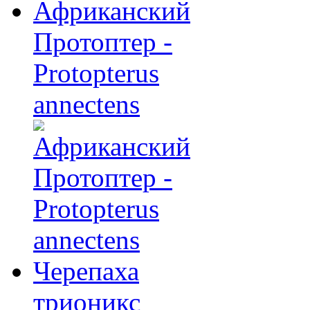
Африканский
Протоптер -
Protopterus
annectens
Черепаха
трионикс