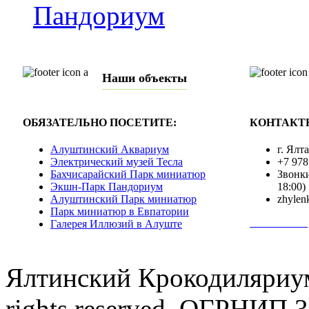
Пандориум
Наши объекты
ОБЯЗАТЕЛЬНО ПОСЕТИТЕ:
КОНТАКТ
Алуштинский Аквариум
г. Ялт
Электрический музей Тесла
+7 978
Бахчисарайский Парк миниатюр
Звонки
Экшн-Парк Пандориум
18:00)
Алуштинский Парк миниатюр
zhylen
Парк миниатюр в Евпатории
Полная инф
Галерея Иллюзий в Алуште
Ялтинский Крокодиляриум
rights reserved. ОГРНИП