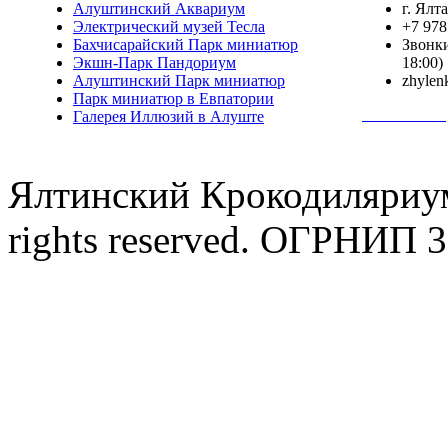
Алуштинский Аквариум
г. Ялт
Электрический музей Тесла
+7 978
Бахчисарайский Парк миниатюр
Звонки
Экшн-Парк Пандориум
18:00)
Алуштинский Парк миниатюр
zhylen
Парк миниатюр в Евпатории
Полная инф
Галерея Иллюзий в Алуште
Ялтинский Крокодиляриум
rights reserved. ОГРНИП