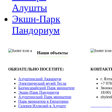
Алушты
Экшн-Парк
Пандориум
Наши объекты
ОБЯЗАТЕЛЬНО ПОСЕТИТЕ:
КОНТАКТ
Алуштинский Аквариум
г. Ялт
Электрический музей Тесла
+7 978
Бахчисарайский Парк миниатюр
Звонки
Экшн-Парк Пандориум
18:00)
Алуштинский Парк миниатюр
zhylen
Парк миниатюр в Евпатории
Полная инф
Галерея Иллюзий в Алуште