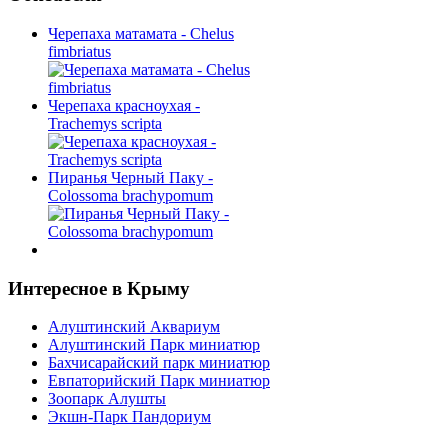
Черепаха матамата - Chelus
fimbriatus
Черепаха красноухая -
Trachemys scripta
Пиранья Черный Паку -
Colossoma brachypomum
Интересное
в Крыму
Алуштинский Аквариум
Алуштинский Парк миниатюр
Бахчисарайский парк миниатюр
Евпаторийский Парк миниатюр
Зоопарк Алушты
Экшн-Парк Пандориум