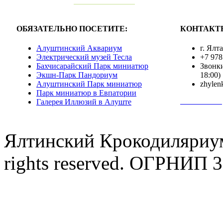
ОБЯЗАТЕЛЬНО ПОСЕТИТЕ:
КОНТАКТ
Алуштинский Аквариум
г. Ялт
Электрический музей Тесла
+7 978
Бахчисарайский Парк миниатюр
Звонки
Экшн-Парк Пандориум
18:00)
Алуштинский Парк миниатюр
zhylen
Парк миниатюр в Евпатории
Полная инф
Галерея Иллюзий в Алуште
Ялтинский Крокодиляриум
rights reserved. ОГРНИП