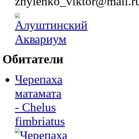
zhylenko_viktor@mail.r
Обитатели
Черепаха
матамата
- Chelus
fimbriatus