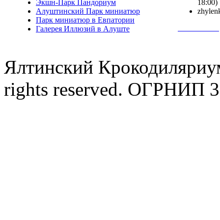
Экшн-Парк Пандориум
18:00)
Алуштинский Парк миниатюр
zhylen
Парк миниатюр в Евпатории
Полная инф
Галерея Иллюзий в Алуште
Ялтинский Крокодиляриум
rights reserved. ОГРНИП