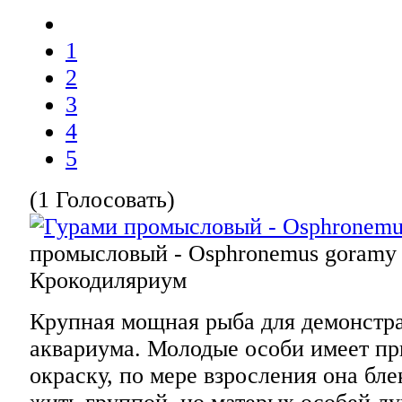
1
2
3
4
5
(1 Голосовать)
промысловый - Osphronemus goramy
Крокодиляриум
Крупная мощная рыба для демонстр
аквариума. Молодые особи имеет п
окраску, по мере взросления она бл