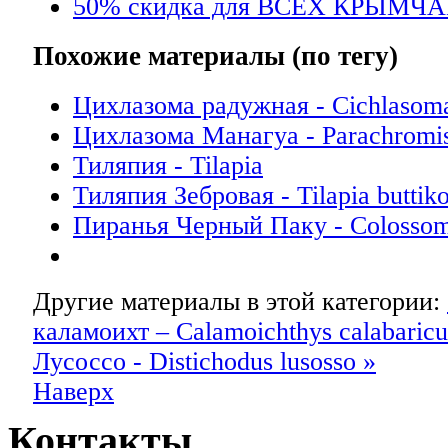
50% скидка для ВСЕХ КРЫМЧА
Похожие материалы (по тегу)
Цихлазома радужная - Cichlasoma
Цихлазома Манагуа - Parachromi
Тиляпия - Tilapia
Тиляпия Зебровая - Tilapia buttiko
Пиранья Черный Паку - Colosso
Другие материалы в этой категории:
каламоихт – Calamoichthys calabaricu
Лусоссо - Distichodus lusosso »
Наверх
Контакты