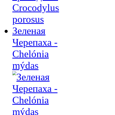
Зеленая
Черепаха -
Chelónia
mýdas