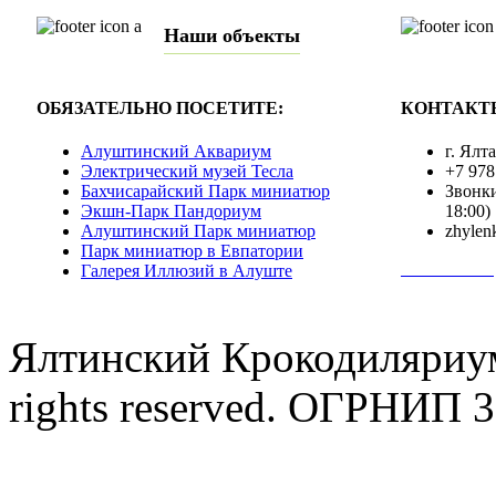
Наши объекты
ОБЯЗАТЕЛЬНО ПОСЕТИТЕ:
КОНТАКТ
Алуштинский Аквариум
г. Ялт
Электрический музей Тесла
+7 978
Бахчисарайский Парк миниатюр
Звонки
Экшн-Парк Пандориум
18:00)
Алуштинский Парк миниатюр
zhylen
Парк миниатюр в Евпатории
Полная инф
Галерея Иллюзий в Алуште
Ялтинский Крокодиляриум
rights reserved. ОГРНИП