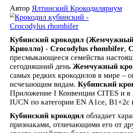
Автор
Ялтинский Крокодиляриум
Кубинский крокодил (Жемчужный
Криолло)
-
Crocodylus rhombifer
,
C
пресмыкающееся семейства настоящ
сегодняшний день
Жемчужный кро
самых редких крокодилов в мире – о
исчезающим видам.
Кубинский кро
Приложение I Конвенции CITES и в
IUCN по категории EN A1ce, B1+2
Кубинский крокодил
обладает хар
признаками, отличающими его от др