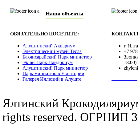
Наши объекты
ОБЯЗАТЕЛЬНО ПОСЕТИТЕ:
КОНТАКТ
Алуштинский Аквариум
г. Ялт
Электрический музей Тесла
+7 978
Бахчисарайский Парк миниатюр
Звонки
Экшн-Парк Пандориум
18:00)
Алуштинский Парк миниатюр
zhylen
Парк миниатюр в Евпатории
Полная инф
Галерея Иллюзий в Алуште
Ялтинский Крокодиляриум
rights reserved. ОГРНИП