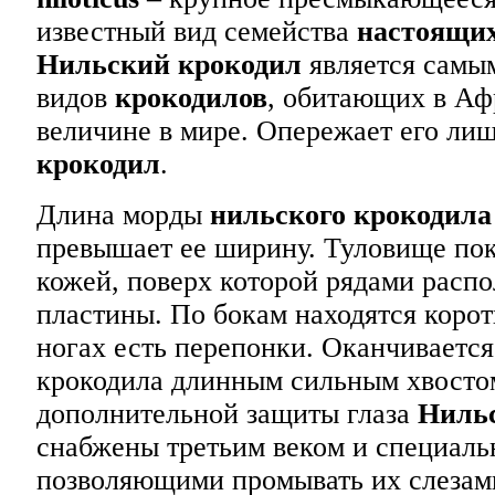
известный вид семейства
настоящих
Нильский крокодил
является самы
видов
крокодилов
, обитающих в Аф
величине в мире. Опережает его ли
крокодил
.
Длина морды
нильского крокодила
превышает ее ширину. Туловище по
кожей, поверх которой рядами расп
пластины. По бокам находятся корот
ногах есть перепонки. Оканчиваетс
крокодила длинным сильным хвосто
дополнительной защиты глаза
Нильс
снабжены третьим веком и специал
позволяющими промывать их слезам