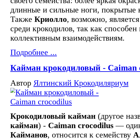
своего семейства: более яркая окрас
длинные и сильные ноги, покрытые 
Также
Криолло
, возможно, являетс
среди крокодилов, так как способен
коллективным взаимодействиям.
Подробнее ...
Кайман крокодиловый - Caiman c
Автор
Ялтинский Крокодиляриум
Крокодиловый кайман
(другое наз
кайман
) -
Caiman crocodilus
— один
Кайманов
, относится к семейству
А