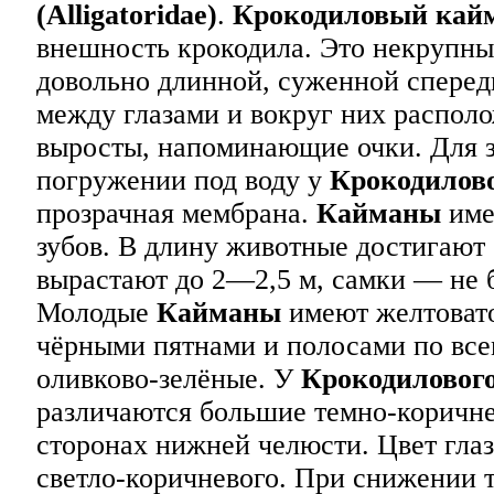
(Alligatoridae)
.
Крокодиловый кай
внешность крокодила. Это некрупн
довольно длинной, суженной сперед
между глазами и вокруг них распол
выросты, напоминающие очки. Для з
погружении под воду у
Крокодилов
прозрачная мембрана.
Кайманы
име
зубов. В длину животные достигают 
вырастают до 2—2,5 м, самки — не б
Молодые
Кайманы
имеют желтовато
чёрными пятнами и полосами по все
оливково-зелёные. У
Крокодиловог
различаются большие темно-коричне
сторонах нижней челюсти. Цвет глаз
светло-коричневого. При снижении 