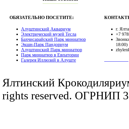
ОБЯЗАТЕЛЬНО ПОСЕТИТЕ:
КОНТАКТ
Алуштинский Аквариум
г. Ялт
Электрический музей Тесла
+7 978
Бахчисарайский Парк миниатюр
Звонки
Экшн-Парк Пандориум
18:00)
Алуштинский Парк миниатюр
zhylen
Парк миниатюр в Евпатории
Полная инф
Галерея Иллюзий в Алуште
Ялтинский Крокодиляриум
rights reserved. ОГРНИП