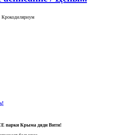
 Крокодиляриум
в!
СЕ парки Крыма дяди Вити!