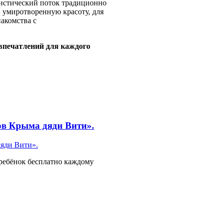
уристический поток традиционно
, умиротворенную красоту, для
акомства с
 впечатлений для каждого
ов Крыма дяди Вити».
ребёнок бесплатно каждому