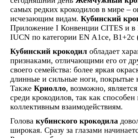
сегодняшний день
Жемчужный кро
самых редких крокодилов в мире – о
исчезающим видам.
Кубинский кро
Приложение I Конвенции CITES и в
IUCN по категории EN A1ce, B1+2
Кубинский крокодил
обладает хар
признаками, отличающими его от др
своего семейства: более яркая окрас
длинные и сильные ноги, покрытые 
Также
Криолло
, возможно, являетс
среди крокодилов, так как способен
коллективным взаимодействиям.
Голова
кубинского крокодила
довол
широкая. Сразу за глазами начинаетс