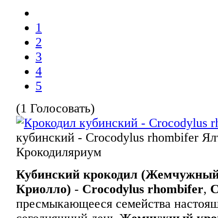
1
2
3
4
5
(1 Голосовать)
кубинский - Crocodylus rhombifer
Ял
Крокодиляриум
Кубинский крокодил (Жемчужный
Криолло)
-
Crocodylus rhombifer
,
C
пресмыкающееся семейства настоящ