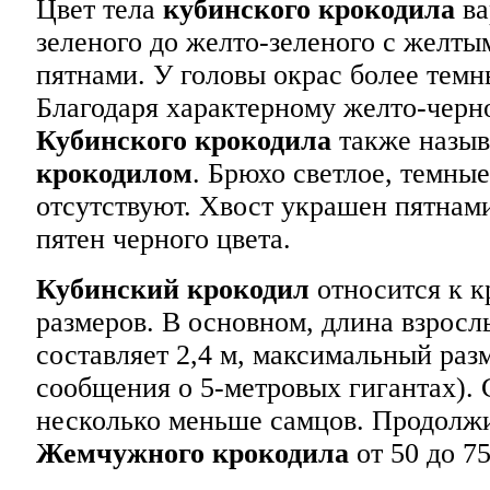
Цвет тела
кубинского крокодила
ва
зеленого до желто-зеленого с желт
пятнами. У головы окрас более тем
Благодаря характерному желто-черно
Кубинского крокодила
также назы
крокодилом
. Брюхо светлое, темны
отсутствуют. Хвост украшен пятнам
пятен черного цвета.
Кубинский крокодил
относится к к
размеров. В основном, длина взросл
составляет 2,4 м, максимальный разм
сообщения о 5-метровых гигантах).
несколько меньше самцов. Продолж
Жемчужного крокодила
от 50 до 75