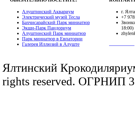
Алуштинский Аквариум
г. Ялт
Электрический музей Тесла
+7 978
Бахчисарайский Парк миниатюр
Звонки
Экшн-Парк Пандориум
18:00)
Алуштинский Парк миниатюр
zhylen
Парк миниатюр в Евпатории
Полная инф
Галерея Иллюзий в Алуште
Ялтинский Крокодиляриум
rights reserved. ОГРНИП