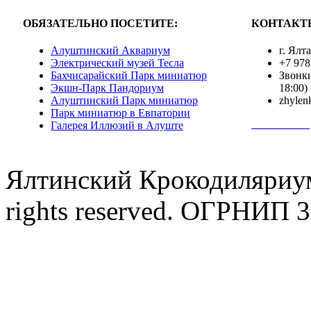
ОБЯЗАТЕЛЬНО ПОСЕТИТЕ:
КОНТАКТ
Алуштинский Аквариум
г. Ялт
Электрический музей Тесла
+7 978
Бахчисарайский Парк миниатюр
Звонки
Экшн-Парк Пандориум
18:00)
Алуштинский Парк миниатюр
zhylen
Парк миниатюр в Евпатории
Полная инф
Галерея Иллюзий в Алуште
Ялтинский Крокодиляриум
rights reserved. ОГРНИП