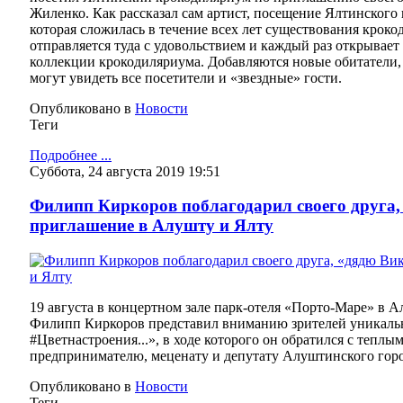
Жиленко. Как рассказал сам артист, посещение Ялтинского
которая сложилась в течение всех лет существования кроко
отправляется туда с удовольствием и каждый раз открывает 
коллекции крокодиляриума. Добавляются новые обитатели, 
могут увидеть все посетители и «звездные» гости.
Опубликовано в
Новости
Теги
Подробнее ...
Суббота, 24 августа 2019 19:51
Филипп Киркоров поблагодарил своего друга,
приглашение в Алушту и Ялту
19 августа в концертном зале парк-отеля «Порто-Маре» в А
Филипп Киркоров представил вниманию зрителей уникаль
#Цветнастроения...», в ходе которого он обратился с теплы
предпринимателю, меценату и депутату Алуштинского горо
Опубликовано в
Новости
Теги