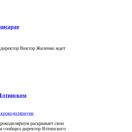
чисарае
 директор Виктор Жиленко ждет
 Ялтинском
крокодиляриум раскрывает свои
ом сообщил директор Ялтинского