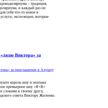
 крокодиляриума – традиция,
диляриума, и каждый раз он
для себя что-то новое в
услуги, экспозиции, которые
 «дядю Виктора» за
луште король шоу и эпатажа
ное премьерное шоу «Я+R»
ми словами к своему другу,
дского совета Виктору Жиленко.